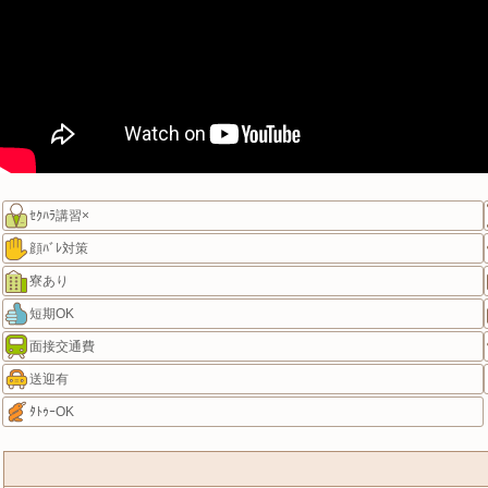
ｾｸﾊﾗ講習×
顔ﾊﾞﾚ対策
寮あり
短期OK
面接交通費
送迎有
ﾀﾄｩｰOK