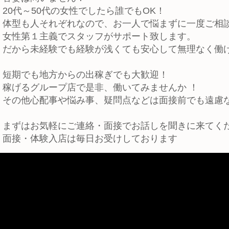
20代～50代の女性でしたら誰でもOK！
体型も人それぞれなので、お一人で悩まずに一度ご相談
女性第１主義でスタッフがサポート致します。
だから未経験でも経験が浅くても安心して無理なく働
短期でも地方からの出稼ぎでも大歓迎！
稼げるグループ店で是非、働いてみませんか ！
その他心配事や悩み事、疑問点などは面接前でも遠慮
まずはお気軽にご連絡・面接でお話しを聞きに来てく
面接・体験入店は毎日お受けしております