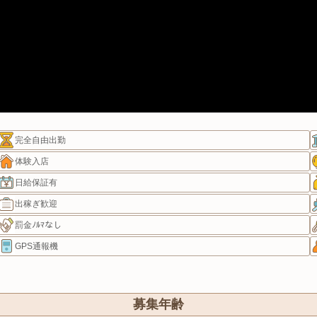
完全自由出勤
体験入店
日給保証有
出稼ぎ歓迎
罰金ﾉﾙﾏなし
GPS通報機
募集年齢