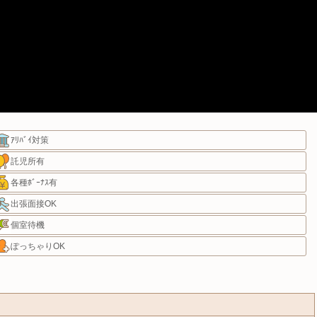
ｱﾘﾊﾞｲ対策
託児所有
各種ﾎﾞｰﾅｽ有
出張面接OK
個室待機
ぽっちゃりOK