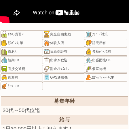
ｾｸﾊﾗ講習×
完全自由出勤
ｱﾘﾊﾞｲ対策
顔ﾊﾞﾚ対策
体験入店
託児所有
寮あり
日給保証有
各種ﾎﾞｰﾅｽ有
短期OK
出稼ぎ歓迎
出張面接OK
面接交通費
罰金ﾉﾙﾏなし
個室待機
送迎有
GPS通報機
ぽっちゃりOK
ﾀﾄｩｰOK
募集年齢
20代～50代位迄
給与
1日30,000円以上も狙えます！