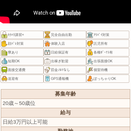
ｾｸﾊﾗ講習×
完全自由出勤
ｱﾘﾊﾞｲ対策
顔ﾊﾞﾚ対策
体験入店
託児所有
寮あり
日給保証有
各種ﾎﾞｰﾅｽ有
短期OK
出稼ぎ歓迎
出張面接OK
面接交通費
罰金ﾉﾙﾏなし
個室待機
送迎有
GPS通報機
ぽっちゃりOK
募集年齢
20歳～50歳位
給与
日給3万円以上可能