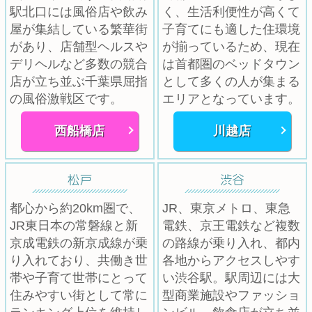
駅北口には風俗店や飲み
く、生活利便性が高くて
屋が集結している繁華街
子育てにも適した住環境
があり、店舗型ヘルスや
が揃っているため、現在
デリヘルなど多数の競合
は首都圏のベッドタウン
店が立ち並ぶ千葉県屈指
として多くの人が集まる
の風俗激戦区です。
エリアとなっています。
西船橋店
川越店
都心から約20km圏で、
JR、東京メトロ、東急
JR東日本の常磐線と新
電鉄、京王電鉄など複数
京成電鉄の新京成線が乗
の路線が乗り入れ、都内
り入れており、共働き世
各地からアクセスしやす
帯や子育て世帯にとって
い渋谷駅。駅周辺には大
住みやすい街として常に
型商業施設やファッショ