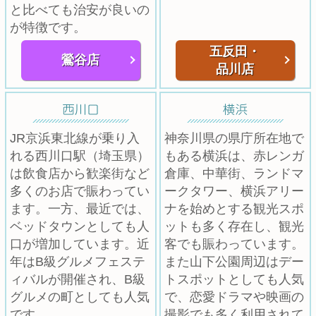
と比べても治安が良いの
が特徴です。
五反田・
鶯谷店
品川店
JR京浜東北線が乗り入
神奈川県の県庁所在地で
れる西川口駅（埼玉県）
もある横浜は、赤レンガ
は飲食店から歓楽街など
倉庫、中華街、ランドマ
多くのお店で賑わってい
ークタワー、横浜アリー
ます。一方、最近では、
ナを始めとする観光スポ
ベッドタウンとしても人
ットも多く存在し、観光
口が増加しています。近
客でも賑わっています。
年はB級グルメフェステ
また山下公園周辺はデー
ィバルが開催され、B級
トスポットとしても人気
グルメの町としても人気
で、恋愛ドラマや映画の
です。
撮影でも多く利用されて