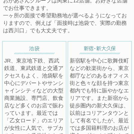
おかあさんグループは関東に12店舗。お好きな店舗
でお仕事できます。
一ヶ所の面接で希望勤務地が選べるようになってお
りますので、例えば「面接時は池袋で、実際の勤務
は西川口」でも大丈夫です。
JR、東京地下鉄、西武
新宿駅を中心に歌舞伎町
鉄道、東武鉄道と交通ア
などの歓楽街から、東京
クセスもよく、池袋駅を
都庁などのあるオフィス
中心にデパートやサンシ
街と色々な顔を持つ東京
ャインシティなどの大型
都内でも特に賑やかなエ
商業施設、専門店、飲食
リアです。また新宿から
店など多くのお店で賑わ
徒歩圏内の新大久保は、
っています。最近では
以前はコリアンタウンと
「乙女ロード」のエリア
して有名でしたが、最近
が女性に人気で、サブカ
では多国籍料理のお店が