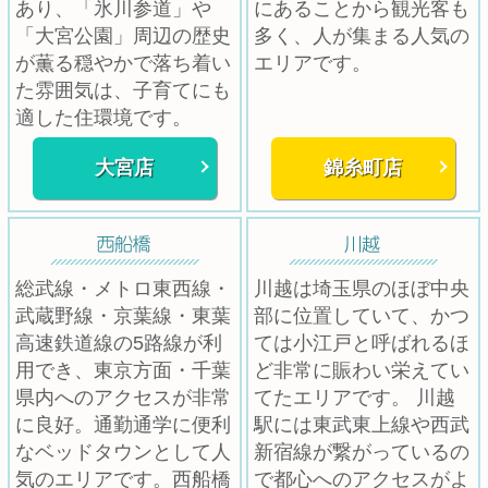
あり、「氷川参道」や
にあることから観光客も
「大宮公園」周辺の歴史
多く、人が集まる人気の
が薫る穏やかで落ち着い
エリアです。
た雰囲気は、子育てにも
適した住環境です。
大宮店
錦糸町店
総武線・メトロ東西線・
川越は埼玉県のほぼ中央
武蔵野線・京葉線・東葉
部に位置していて、かつ
高速鉄道線の5路線が利
ては小江戸と呼ばれるほ
用でき、東京方面・千葉
ど非常に賑わい栄えてい
県内へのアクセスが非常
てたエリアです。 川越
に良好。通勤通学に便利
駅には東武東上線や西武
なベッドタウンとして人
新宿線が繋がっているの
気のエリアです。西船橋
で都心へのアクセスがよ