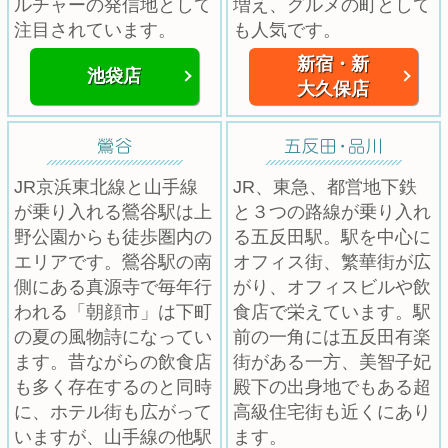
ルチャーの発信地として
増え、グルメの町として
注目されています。
も人気です。
新宿・新
池袋店
大久保店
JR京浜東北線と山手線
JR、東急、都営地下鉄
が乗り入れる鶯谷駅は上
と３つの路線が乗り入れ
野公園からも徒歩圏内の
る五反田駅。駅を中心に
エリアです。鶯谷駅の南
オフィス街、繁華街が広
側にある真源寺で毎年行
がり、オフィスビルや飲
われる「朝顔市」は下町
食店で栄えています。駅
の夏の風物詩になってい
前の一角には五反田有楽
ます。昔ながらの飲食店
街がある一方、美智子妃
も多く存在するのと同時
殿下の出身地でもある超
に、ホテル街も広がって
高級住宅街も近くにあり
いますが、山手線の他駅
ます。