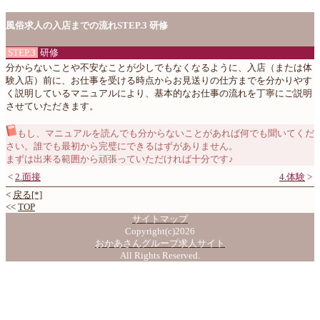
風俗求人の入店までの流れSTEP.3 研修
STEP.3
研修
分からないことや不安なことが少しでもなくなるように、入店（または体
験入店）前に、お仕事を受ける時点からお見送りの仕方までを分かりやす
く説明しているマニュアルにより、基本的なお仕事の流れを丁寧にご説明
させていただきます。
もし、マニュアルを読んでも分からないことがあれば何でも聞いてくだ
さい。誰でも最初から完璧にできるはずがありません。
まずは出来る範囲から頑張っていただければ十分です♪
<
2.面接
4.体験
>
<
戻る[*]
<<
TOP
サイトマップ
Copyright(c)2026
おかあさんグループ求人サイト
All Rights Reserved.